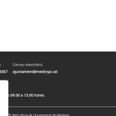
n
Correu electrònic
8367
ajuntament@medinya.cat
res de 09.00 a 13.00 hores.
© 2026
Web oficial de l'Ajuntament de Medinyà