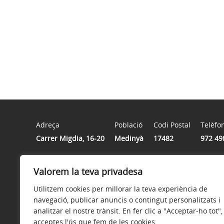
Adreça
Població
Codi Postal
Telèfo
Carrer Migdia, 16-20
Medinyà
17482
972 49
Horari
Valorem la teva privadesa
Matins: dilluns a dijous de 09.00 a 14.00 hores i divend
Utilitzem cookies per millorar la teva experiència de
navegació, publicar anuncis o contingut personalitzats i
analitzar el nostre trànsit. En fer clic a "Acceptar-ho tot",
acceptes l'ús que fem de les cookies.
Avís legal
Política de privacitat
Accessibilitat