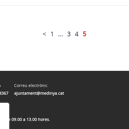
<
1
…
3
4
5
n
Correu electrònic
8367
ajuntament@medinya.cat
res de 09.00 a 13.00 hores.