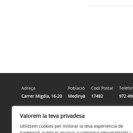
Adreça
Població
Codi Postal
Telèfo
Carrer Migdia, 16-20
Medinyà
17482
972 49
Valorem la teva privadesa
Horari
Matins: dilluns a dijous de 09.00 a 14.00 hores i divend
Utilitzem cookies per millorar la teva experiència de
navegació, publicar anuncis o contingut personalitzats i