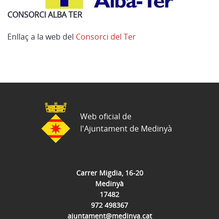
CONSORCI ALBA TER
Enllaç a la web del
Consorci del Ter
Web oficial de
l'Ajuntament de Medinyà
Carrer Migdia, 16-20
Medinyà
17482
972 498367
ajuntament@medinya.cat