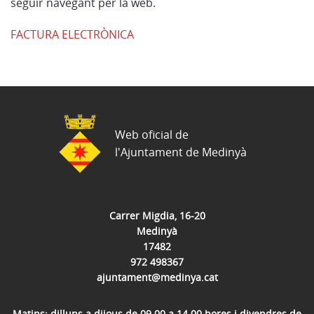
seguir navegant per la web.
FACTURA ELECTRÒNICA
Web oficial de
l'Ajuntament de Medinyà
Carrer Migdia, 16-20
Medinyà
17482
972 498367
ajuntament@medinya.cat
Matins: dilluns a dijous de 09.00 a 14.00 hores i divendres de