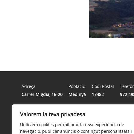
Adreça
Població
Codi Postal
Telèfo
Carrer Migdia, 16-20
Medinyà
17482
972 49
Horari
Valorem la teva privadesa
Matins: dilluns a dijous de 09.00 a 14.00 hores i divend
Utilitzem cookies per millorar la teva experiència de
navegació, publicar anuncis o contingut personalitzats i