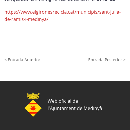
https://www.elgironesrecicla.cat/municipis/sant-julia-
de-ramis-i-medinya/
< Entrada Anterior
Entrada Posterior >
Web oficial de
l'Ajuntament de Medinyà